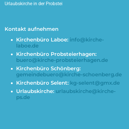
Urlaubskirche in der Probstei
Kontakt aufnehmen
Kirchenbüro
Laboe:
info@kirche-
laboe.de
Kirchenbüro Probsteierhagen:
buero@kirche-probsteierhagen.de
Kirchenbüro Schönberg:
gemeindebuero@kirche-schoenberg.de
Kirchenbüro Selent:
kg-selent@gmx.de
Urlaubskirche:
urlaubskirche@kirche-
ps.de