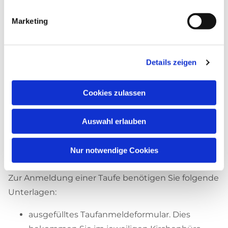
Patenamt übernehmen könnte, so kann Ihr Kind
Marketing
trotzdem getauft werden.
Wenn Sie selbst das Patenamt übernehmen
möchten, stellen wir Ihnen dafür gerne einen
Details zeigen
sogenannten Patenschein aus. Dieser bestätigt,
dass Sie Mitglied unserer Kirchengemeinde und
Cookies zulassen
somit berechtigt sind, das Patenamt zu
übernehmen.
Auswahl erlauben
Nur notwendige Cookies
UNTERLAGEN
Zur Anmeldung einer Taufe benötigen Sie folgende
Unterlagen:
ausgefülltes Taufanmeldeformular. Dies