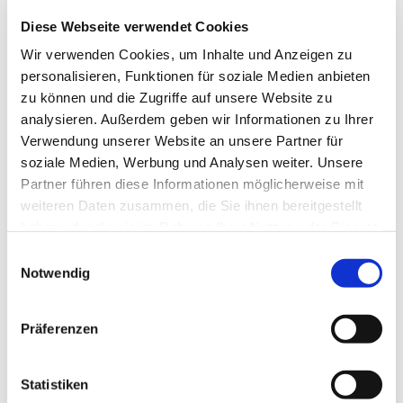
christliche Erziehung die notwendige Grundlage
Diese Webseite verwendet Cookies
ist.
Wir verwenden Cookies, um Inhalte und Anzeigen zu
personalisieren, Funktionen für soziale Medien anbieten
zu können und die Zugriffe auf unsere Website zu
DIE TAUFPATEN
analysieren. Außerdem geben wir Informationen zu Ihrer
Verwendung unserer Website an unsere Partner für
Die Aufgabe der Taufpaten ist es, an der Erziehung
soziale Medien, Werbung und Analysen weiter. Unsere
im Glauben mitzuwirken. Das versprechen sie im
Partner führen diese Informationen möglicherweise mit
Taufgottesdienst. Darum können nur Angehörige
weiteren Daten zusammen, die Sie ihnen bereitgestellt
haben oder die sie im Rahmen Ihrer Nutzung der Dienste
der evangelischen oder einer anderen christlichen
gesammelt haben.
Kirche das Patenamt übernehmen. Als Patin/Pate
Einwilligungsauswahl
Notwendig
benötigen Sie einen Patenschein, den Sie in Ihrer
jeweiligen Kirchengemeinde bekommen. Wenden
Präferenzen
Sie sich dafür bitte an Ihr Kirchengemeindebüro.
Eine digitale Version des Patenscheines reicht aus.
Statistiken
Sollten Sie keine geeignete Person kennen, die das