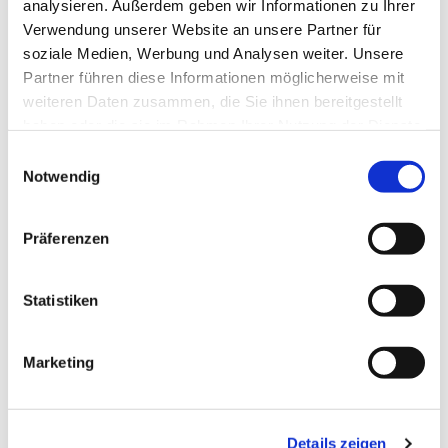
analysieren. Außerdem geben wir Informationen zu Ihrer
anschließende Beisetzung des Verstorbenen.
Verwendung unserer Website an unsere Partner für
soziale Medien, Werbung und Analysen weiter. Unsere
Partner führen diese Informationen möglicherweise mit
weiteren Daten zusammen, die Sie ihnen bereitgestellt
haben oder die sie im Rahmen Ihrer Nutzung der Dienste
gesammelt haben.
Einwilligungsauswahl
Trauercafé
Notwendig
In unserer Gemeinde können Sie im Trauercafé
Präferenzen
gemeinsam mit anderen Trauernden Trost
finden.
Statistiken
Marketing
Details zeigen