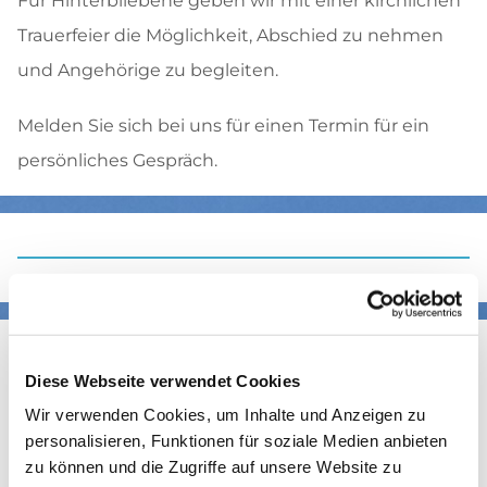
Für Hinterbliebene geben wir mit einer kirchlichen
Trauerfeier die Möglichkeit, Abschied zu nehmen
und Angehörige zu begleiten.
Melden Sie sich bei uns für einen Termin für ein
persönliches Gespräch.
Trauerfeier
Diese Webseite verwendet Cookies
Bei einer Beerdigung nehmen Menschen Abschied
Wir verwenden Cookies, um Inhalte und Anzeigen zu
von einem verstorbenen Menschen. Zur kirchlichen
personalisieren, Funktionen für soziale Medien anbieten
zu können und die Zugriffe auf unsere Website zu
Beerdigung gehören ein Gottesdienst und die