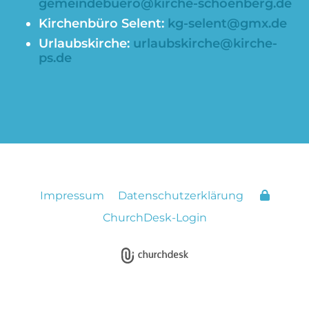
gemeindebuero@kirche-schoenberg.de
Kirchenbüro Selent:
kg-selent@gmx.de
Urlaubskirche:
urlaubskirche@kirche-
ps.de
Impressum
Datenschutzerklärung
ChurchDesk-Login